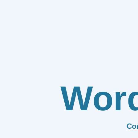
Wor
Co