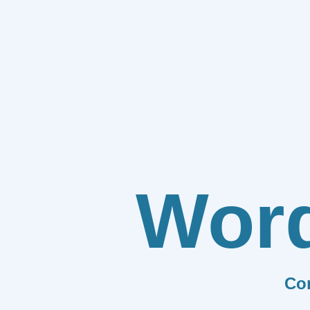
Wor
Co