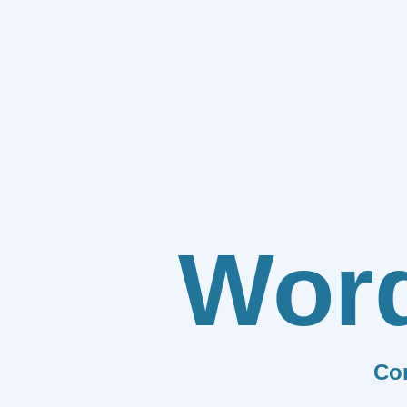
Wor
Co