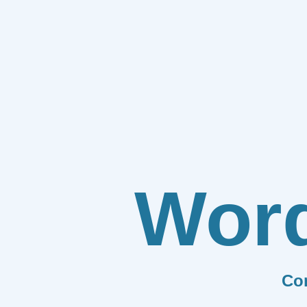
Wor
Co