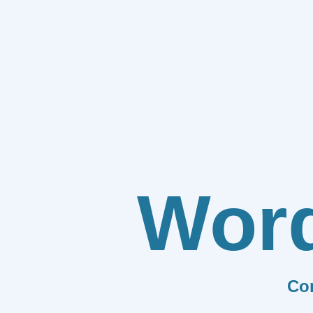
Wor
Co