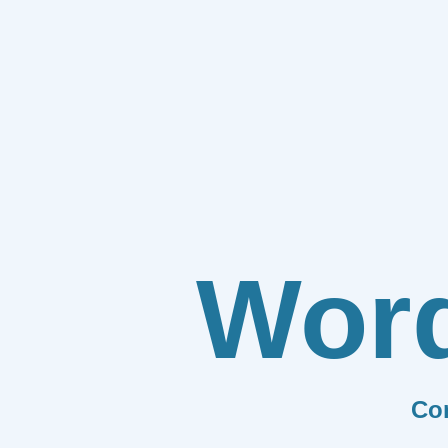
Wor
Co