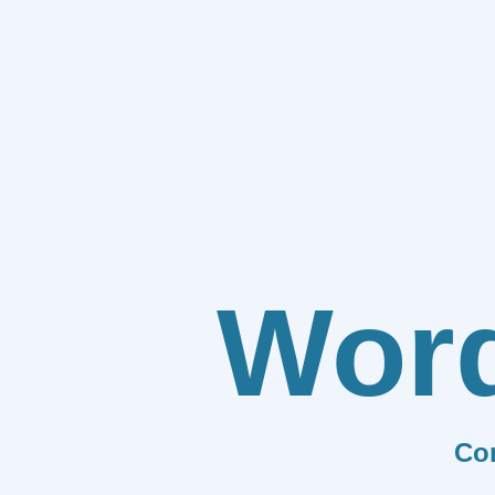
Wor
Co