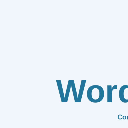
Wor
Co