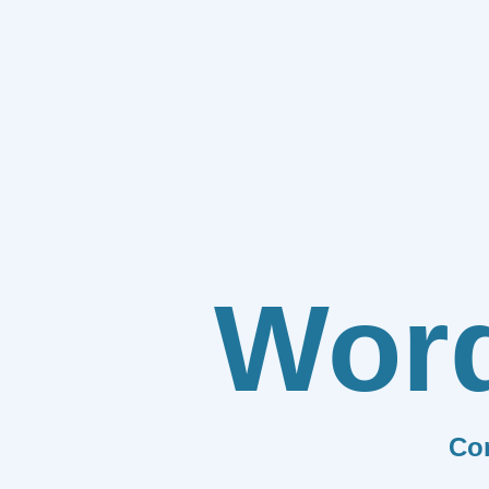
Wor
Co