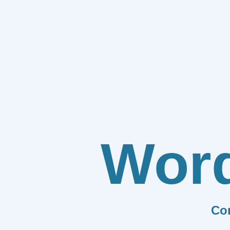
Wor
Co