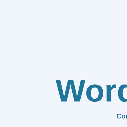
Wor
Co