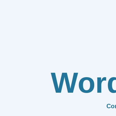
Wor
Co