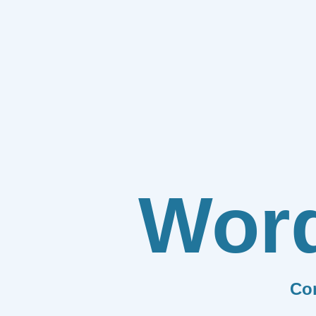
Wor
Co