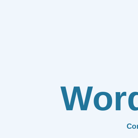
Wor
Co