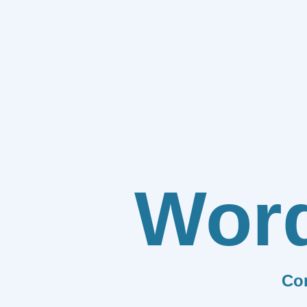
Wor
Co