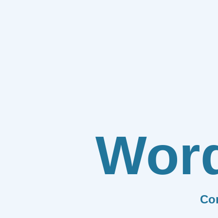
Wor
Co