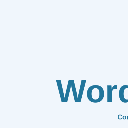
Wor
Co