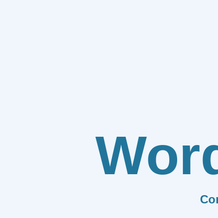
Wor
Co